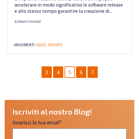
accelerare in modo significativo le software release
e allo stesso tempo garantire la creazione di...
(Lettura 5 minuti)
ARGOMENTI:
AGILE,
DEVOPS
3
4
5
6
7
Iscriviti al nostro Blog!
Inserisci la tua email
*