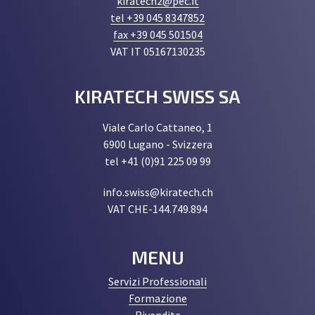
kiratech2@pec.it
tel +39 045 8347852
fax +39 045 501504
VAT IT 05167130235
KIRATECH SWISS SA
Viale Carlo Cattaneo, 1
6900 Lugano - Svizzera
tel +41 (0)91 225 09 99
info.swiss@kiratech.ch
VAT CHE-144.749.894
MENU
Servizi Professionali
Formazione
Rivendita