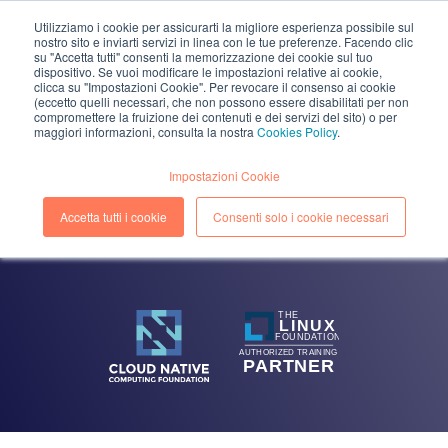
Utilizziamo i cookie per assicurarti la migliore esperienza possibile sul
nostro sito e inviarti servizi in linea con le tue preferenze. Facendo clic
EN
IT
su "Accetta tutti" consenti la memorizzazione dei cookie sul tuo
dispositivo. Se vuoi modificare le impostazioni relative ai cookie,
clicca su "Impostazioni Cookie". Per revocare il consenso ai cookie
(eccetto quelli necessari, che non possono essere disabilitati per non
compromettere la fruizione dei contenuti e dei servizi del sito) o per
maggiori informazioni, consulta la nostra
Cookies Policy
.
BLOG
Impostazioni Cookie
Accedi a tutti gli approfondimenti su Cloud, DevOps e
Security per affinare le tue conoscenze sulla Digital
Accetta tutti i cookie
Consenti solo i cookie necessari
Transformation.