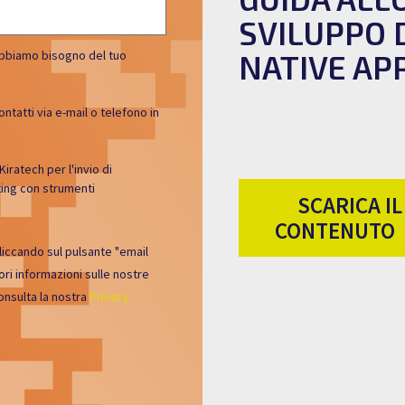
SVILUPPO 
, abbiamo bisogno del tuo
NATIVE AP
ntatti via e-mail o telefono in
Kiratech per l'invio di
ting con strumenti
SCARICA IL
CONTENUTO
cliccando sul pulsante "email
ori informazioni sulle nostre
onsulta la nostra
Privacy