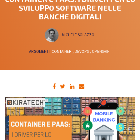
SVILUPPO SOFTWARE NELLE
BANCHE DIGITALI
MICHELE SOLAZZO
ARGOMENTI:
CONTAINER ,
DEVOPS ,
OPENSHIFT