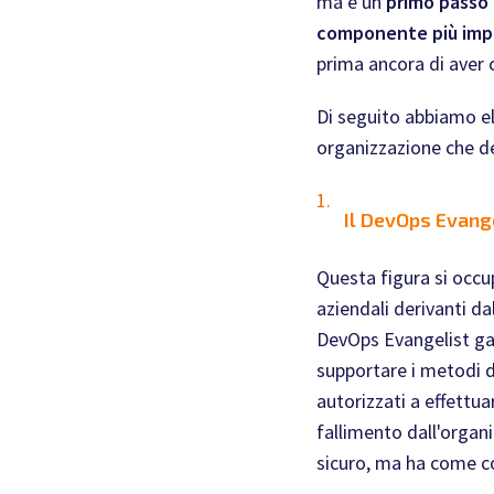
ma è un
primo passo
componente più impo
prima ancora di aver 
Di seguito abbiamo el
organizzazione che d
Il DevOps Evang
Questa figura si occu
aziendali derivanti da
DevOps Evangelist gara
supportare i metodi di
autorizzati a effettu
fallimento dall'organ
sicuro, ma ha come c