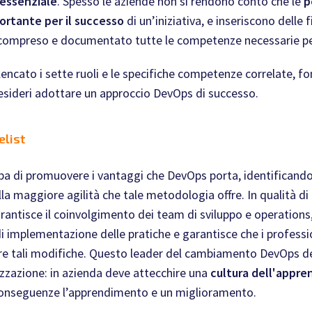
 essenziale
. Spesso le aziende non si rendono conto che le
p
rtante per il successo
di un’iniziativa, e inseriscono delle
compreso e documentato tutte le competenze necessarie per 
encato i sette ruoli e le specifiche competenze correlate, f
esideri adottare un approccio DevOps di successo.
elist
pa di promuovere i vantaggi che DevOps porta, identificando 
lla maggiore agilità che tale metodologia offre. In qualità di
ntisce il coinvolgimento dei team di sviluppo e operations, i
 implementazione delle pratiche e garantisce che i profession
are tali modifiche. Questo leader del cambiamento DevOps de
izzazione: in azienda deve attecchire una
cultura dell'appr
onseguenze l’apprendimento e un miglioramento.