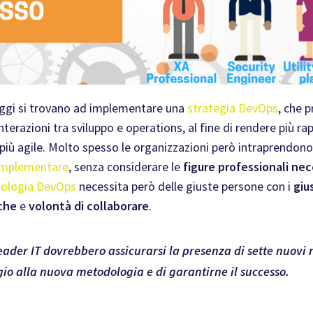
ggi si trovano ad implementare una
strategia DevOps
, che 
interazioni tra sviluppo e operations, al fine di rendere più ra
s più agile. Molto spesso le organizzazioni però intraprend
 implementare
, senza considerare le
figure professionali nec
ologia DevOps
necessita però delle giuste persone con i
gius
che
e
volontà di collaborare
.
leader IT dovrebbero assicurarsi la presenza di sette nuovi r
io alla nuova metodologia e di garantirne il successo.