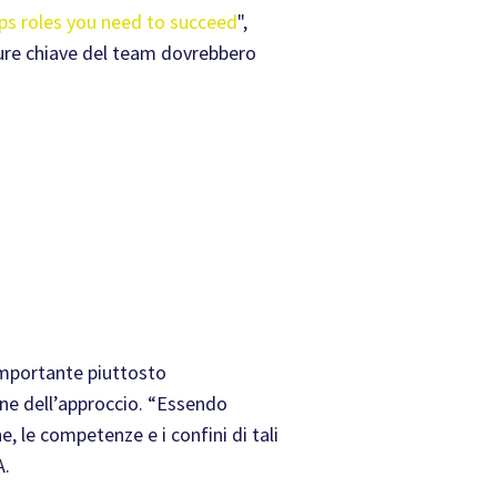
ps roles you need to succeed
",
igure chiave del team dovrebbero
importante piuttosto
one dell’approccio. “Essendo
 le competenze e i confini di tali
A.