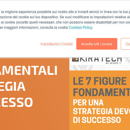
i la migliore esperienza possibile sul nostro sito e inviarti servizi in linea con le tu
zazione dei cookie sul tuo dispositivo. Se vuoi modificare le impostazioni relative a
AZIENDA
SOLUZIONI
SERVIZI
RISORS
ai cookie (eccetto quelli necessari, che non possono essere disabilitati per non co
 per maggiori informazioni, consulta la nostra
Cookies Policy
.
Impostazioni Cookie
Accetta tutti i cookie
Co
(Lettura 5 minuti)
AMENTALI
EGIA
CESSO