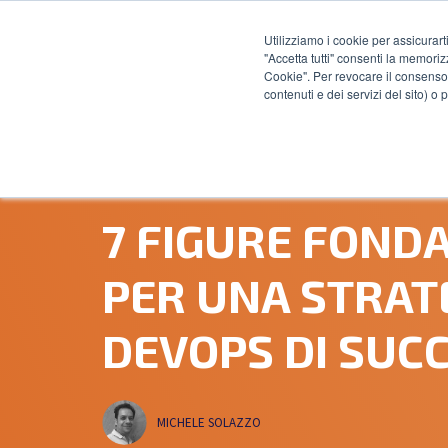
Utilizziamo i cookie per assicurart
"Accetta tutti" consenti la memoriz
Cookie". Per revocare il consenso 
contenuti e dei servizi del sito) o
12 APRILE, 2018
7 FIGURE FOND
PER UNA STRAT
DEVOPS DI SUC
MICHELE SOLAZZO