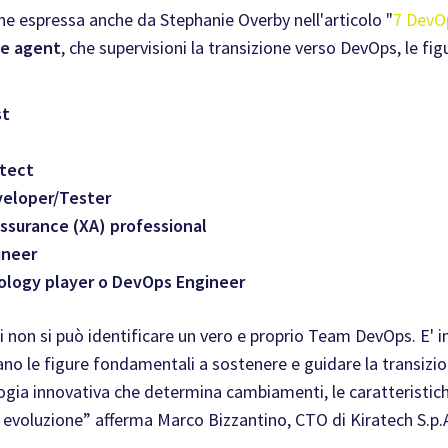
ne espressa anche da Stephanie Overby nell'articolo "
7 DevO
ge agent
, che supervisioni la transizione verso DevOps, le f
st
tect
veloper/Tester
ssurance (XA) professional
ineer
nology player o DevOps Engineer
 non si può identificare un vero e proprio Team DevOps. E' 
no le figure fondamentali a sostenere e guidare la transizi
a innovativa che determina cambiamenti, le caratteristiche,
a evoluzione” afferma Marco Bizzantino, CTO di Kiratech S.p.