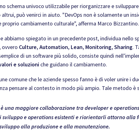
no schema univoco utilizzabile per riorganizzare e sviluppa
o altrui, può venirci in aiuto. "DevOps non è solamente un ins
e proprio cambiamento culturale", afferma Marco Bizzantino.
he abbiamo spiegato in un precedente post, individua nello spe
, ovvero
Culture, Automation, Lean, Monitoring, Sharing
. 
 semplice di un software più solido, consiste quindi nell’imp
valori e soluzioni
che guidano il cambiamento
.
e comune che le aziende spesso fanno è di voler unire i du
enza pensare al contesto in modo più ampio. Tale metodo è su
è una maggiore collaborazione tra developer e operations;
i sviluppo e operations esistenti e riorientarli attorno alla 
o sviluppo alla produzione e alla manutenzione.