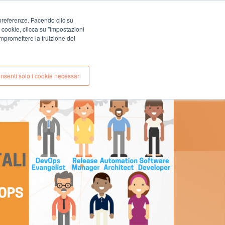
EN
IT
e preferenze. Facendo clic su
CONTATTI
i cookie, clicca su "Impostazioni
E
CASE STUDIES
mpromettere la fruizione dei
nsenti solo i cookie necessari