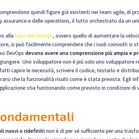
omprendono quindi figure già esistenti nei team agile, di pro
ity assurance e delle operations, il tutto orchestrato da un un
vo alla
base del DevOps
, ovvero quello di aumentare la veloc
lore, si può facilmente comprendere che i ruoli coinvolti si 
esso DevOps
devono avere una comprensione più ampia e prof
giungere. Uno sviluppatore non è più solo uno sviluppatore r
fatti capire le necessità, scrivere il codice, testarlo e distrib
rarsi che la funzionalità risulti come è stata prevista. Egli in
pplicazione stia funzionando come previsto in condizioni di vit
i fondamentali
i nuovi o ridefiniti
non è di per sé sufficiente per una tras