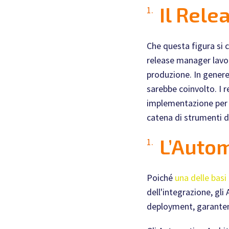
Il Rel
Che questa figura si c
release manager lavor
produzione. In genere
sarebbe coinvolto. I r
implementazione per s
catena di strumenti di
L’Autom
Poiché
una delle bas
dell'integrazione, gl
deployment, garantend