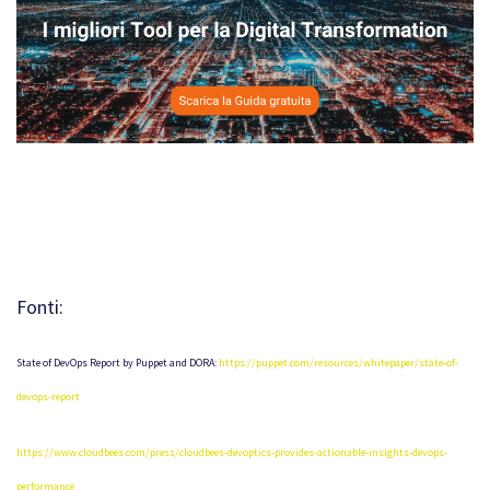
Fonti:
State of DevOps Report by Puppet and DORA:
https://puppet.com/resources/whitepaper/state-of-
devops-report
https://www.cloudbees.com/press/cloudbees-devoptics-provides-actionable-insights-devops-
performance