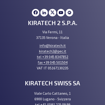
KIRATECH 2 S.P.A.
Via Fermi, 11
37135 Verona - Italia
info@kiratech.it
kiratech2@pec.it
tel +39 045 8347852
fax +39 045 501504
VAT IT 05167130235
KIRATECH SWISS SA
Viale Carlo Cattaneo, 1
6900 Lugano - Svizzera
tel +41 (0)91 225 09 99