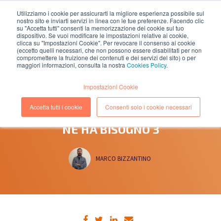
Utilizziamo i cookie per assicurarti la migliore esperienza possibile sul
nostro sito e inviarti servizi in linea con le tue preferenze. Facendo clic
EN
IT
su "Accetta tutti" consenti la memorizzazione dei cookie sul tuo
dispositivo. Se vuoi modificare le impostazioni relative ai cookie,
clicca su "Impostazioni Cookie". Per revocare il consenso ai cookie
(eccetto quelli necessari, che non possono essere disabilitati per non
compromettere la fruizione dei contenuti e dei servizi del sito) o per
maggiori informazioni, consulta la nostra
Cookies Policy
.
5 DECEMBER, 2022
(Lettura 2 minuti)
Impostazioni Cookie
A COSA SERVE IL PLATFORMOPS E
Accetta tutti i cookie
Consenti solo i cookie necessari
PERCHÉ LA TUA ORGANIZZAZIONE
NE HA BISOGNO 3
MARCO BIZZANTINO