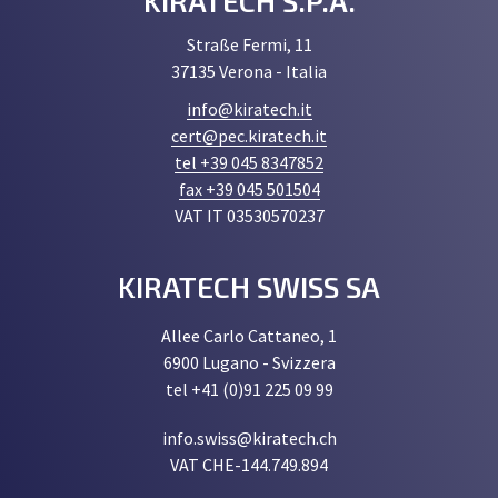
KIRATECH S.P.A.
Straße Fermi, 11
37135 Verona - Italia
info@kiratech.it
cert@pec.kiratech.it
tel +39 045 8347852
fax +39 045 501504
VAT IT 03530570237
KIRATECH SWISS SA
Allee Carlo Cattaneo, 1
6900 Lugano - Svizzera
tel +41 (0)91 225 09 99
info.swiss@kiratech.ch
VAT CHE-144.749.894