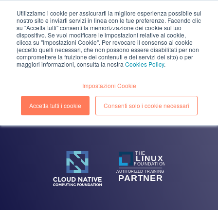
Utilizziamo i cookie per assicurarti la migliore esperienza possibile sul
nostro sito e inviarti servizi in linea con le tue preferenze. Facendo clic
EN
IT
su "Accetta tutti" consenti la memorizzazione dei cookie sul tuo
dispositivo. Se vuoi modificare le impostazioni relative ai cookie,
clicca su "Impostazioni Cookie". Per revocare il consenso ai cookie
(eccetto quelli necessari, che non possono essere disabilitati per non
compromettere la fruizione dei contenuti e dei servizi del sito) o per
maggiori informazioni, consulta la nostra
Cookies Policy
.
BLOG
Impostazioni Cookie
Greifen Sie auf alle
Informationen
über
Cloud,
DevOps
und
Sicherheit zu, um Ihr Wissen über die digitale
Accetta tutti i cookie
Consenti solo i cookie necessari
Transformation zu vertiefen.