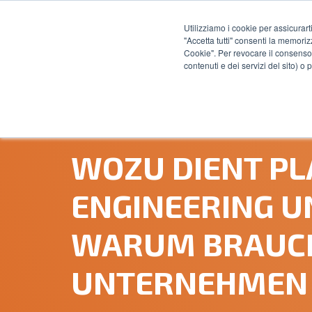
Utilizziamo i cookie per assicurart
"Accetta tutti" consenti la memoriz
FIR
Cookie". Per revocare il consenso 
contenuti e dei servizi del sito) o
24 JULI, 2023
WOZU DIENT P
ENGINEERING U
WARUM BRAUCH
UNTERNEHMEN 