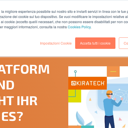
i la migliore esperienza possibile sul nostro sito e inviarti servizi in linea con le tu
zazione dei cookie sul tuo dispositivo. Se vuoi modificare le impostazioni relative a
MA
LÖSUNGEN
DIENSTLEISTUNGEN
RESSOURC
ai cookie (eccetto quelli necessari, che non possono essere disabilitati per non co
 per maggiori informazioni, consulta la nostra
Cookies Policy
.
Impostazioni Cookie
Accetta tutti i cookie
Co
(4 Leseminuten)
LATFORM
ND
T IHR
ES?