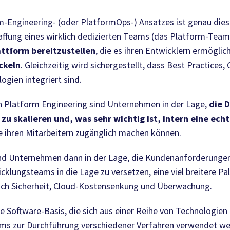
m-Engineering- (oder PlatformOps-) Ansatzes ist genau die
ffung eines wirklich dedizierten Teams (das Platform-Team
attform bereitzustellen
, die es ihren Entwicklern ermöglic
ckeln
. Gleichzeitig wird sichergestellt, dass Best Practice
ogien integriert sind.
n Platform Engineering sind Unternehmen in der Lage,
die 
u skalieren und, was sehr wichtig ist, intern eine ech
ie ihren Mitarbeitern zugänglich machen können.
nd Unternehmen dann in der Lage, die Kundenanforderungen s
icklungsteams in die Lage zu versetzen, eine viel breitere 
ßlich Sicherheit, Cloud-Kostensenkung und Überwachung.
ne Software-Basis, die sich aus einer Reihe von Technologie
ms zur Durchführung verschiedener Verfahren verwendet wer