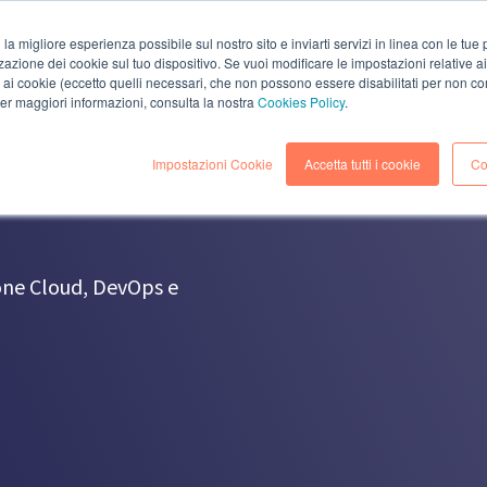
i la migliore esperienza possibile sul nostro sito e inviarti servizi in linea con le tu
zazione dei cookie sul tuo dispositivo. Se vuoi modificare le impostazioni relative a
AZIENDA
SOLUZIONI
SERVIZI
RISORS
ai cookie (eccetto quelli necessari, che non possono essere disabilitati per non co
 per maggiori informazioni, consulta la nostra
Cookies Policy
.
Impostazioni Cookie
Accetta tutti i cookie
Co
zione Cloud, DevOps e