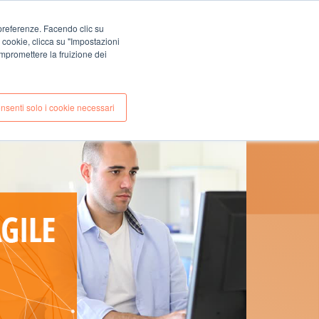
EN
IT
e preferenze. Facendo clic su
CONTATTI
i cookie, clicca su "Impostazioni
E
CASE STUDIES
mpromettere la fruizione dei
nsenti solo i cookie necessari