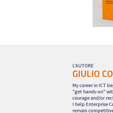
L’AUTORE
GIULIO C
My career in ICT b
"get hands-on" wit
courage and/or rec
I help Enterprise 
remain competitive