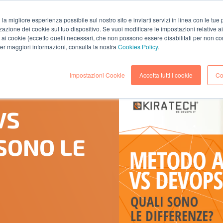
i la migliore esperienza possibile sul nostro sito e inviarti servizi in linea con le tu
zazione dei cookie sul tuo dispositivo. Se vuoi modificare le impostazioni relative a
AZIENDA
SOLUZIONI
SERVIZI
RISORS
ai cookie (eccetto quelli necessari, che non possono essere disabilitati per non co
 per maggiori informazioni, consulta la nostra
Cookies Policy
.
Impostazioni Cookie
Accetta tutti i cookie
Co
(Lettura 2 minuti)
VS
SONO LE