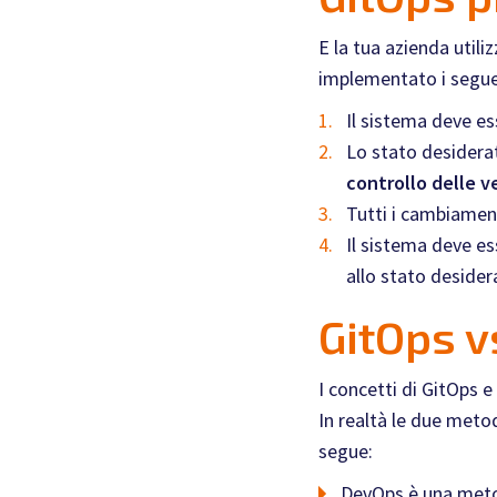
E la tua azienda util
implementato i seguen
Il sistema deve e
Lo stato desidera
controllo delle v
Tutti i cambiamen
Il sistema deve e
allo stato desider
GitOps 
I concetti di GitOps e
In realtà le due meto
segue:
DevOps è una metod