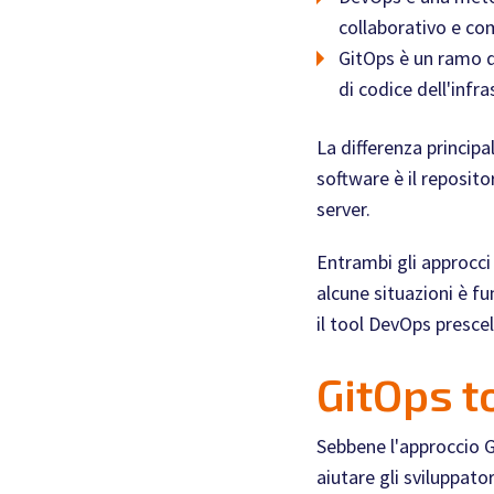
collaborativo e co
GitOps è un ramo de
di codice dell'infra
La differenza principa
software è il reposito
server.
Entrambi gli approcci 
alcune situazioni è f
il tool DevOps prescel
GitOps t
Sebbene l'approccio G
aiutare gli sviluppator