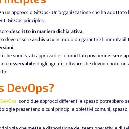
izza un approccio GitOps? Un'organizzazione che ha adottat
ti GitOps principles:
ssere
descritto in maniera dichiarativa
;
to deve essere
archiviato
in modo da garantire l'immutabilità
ersioni
;
ti che sono stati approvati e committati
possono essere ap
ssere
osservabile
dagli agenti software che devono poterne ve
ato.
vs DevOps?
DevOps
sono due approcci differenti e spesso potrebbero sem
dologie presentano alcuni principi e obiettivi comuni, spess
ologia che mette a disposizione dei team operativi e di svi