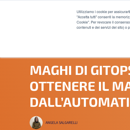
Utilizziamo i cookie per assicurart
"Accetta tutti" consenti la memoriz
Cookie". Per revocare il consenso 
contenuti e dei servizi del sito) o
26 OTTOBRE, 2023
MAGHI DI GITOP
OTTENERE IL M
DALL’AUTOMAT
ANGELA SALGARELLI