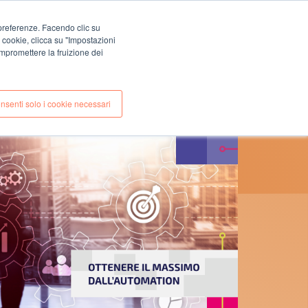
EN
IT
e preferenze. Facendo clic su
CONTATTI
i cookie, clicca su "Impostazioni
E
CASE STUDIES
mpromettere la fruizione dei
nsenti solo i cookie necessari