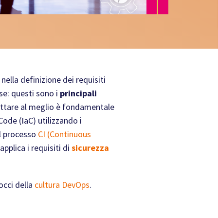
ella definizione dei requisiti
ise: questi sono i
principali
ruttare al meglio è fondamentale
Code (IaC) utilizzando i
il processo
CI (Continuous
pplica i requisiti di
sicurezza
rocci della
cultura DevOps
.