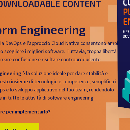
DOWNLOADABLE CONTENT
a
orm Engineering
a DevOps e l'approccio Cloud Native consentono ampia
llo scegliere i migliori software. Tuttavia, troppa libertà
creare confusione e risultare controproducente.
gineering
è la soluzione ideale per dare stabilità e
esto insieme di tecnologie e competenze; semplifica i
s e lo sviluppo applicativo del tuo team, rendendolo
e in tutte le attività di software engineering.
are per implementarlo?