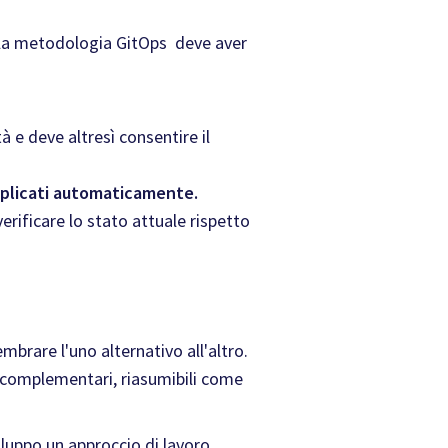
o la metodologia GitOps deve aver
 e deve altresì consentire il
plicati automaticamente.
rificare lo stato attuale rispetto
brare l'uno alternativo all'altro.
o complementari, riasumibili come
luppo un approccio di lavoro