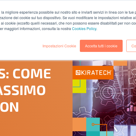
i la migliore esperienza possibile sul nostro sito e inviarti servizi in linea con le tu
zazione dei cookie sul tuo dispositivo. Se vuoi modificare le impostazioni relative a
AZIENDA
SOLUZIONI
SERVIZI
RISORS
ai cookie (eccetto quelli necessari, che non possono essere disabilitati per non co
 per maggiori informazioni, consulta la nostra
Cookies Policy
.
Impostazioni Cookie
Accetta tutti i cookie
Co
(Lettura 2 minuti)
S: COME
ASSIMO
ION