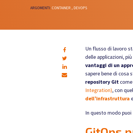
ARGOMENTI:
CONTAINER ,
DEVOPS
Un flusso di lavoro st
delle applicazioni, pi
vantaggi di un app
sapere bene di cosa 
repository Git
come s
Integration)
, con que
dell’infrastruttura
e
In questo modo puoi re
GitOps p