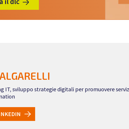
 il dlc
ALGARELLI
g IT, sviluppo strategie digitali per promuovere servi
rmation
INKEDIN