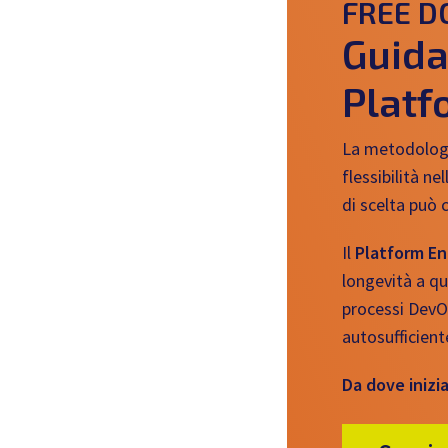
FREE 
Guid
Platf
La metodologi
flessibilità ne
di scelta può 
Il
Platform En
longevità a qu
processi DevOp
autosufficient
Da dove inizi