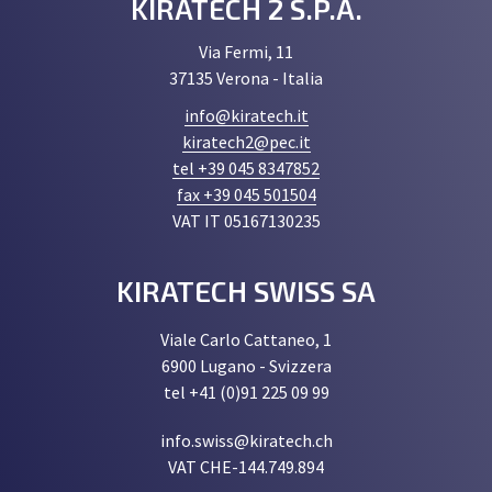
KIRATECH 2 S.P.A.
Via Fermi, 11
37135 Verona - Italia
info@kiratech.it
kiratech2@pec.it
tel +39 045 8347852
fax +39 045 501504
VAT IT 05167130235
KIRATECH SWISS SA
Viale Carlo Cattaneo, 1
6900 Lugano - Svizzera
tel +41 (0)91 225 09 99
info.swiss@kiratech.ch
VAT CHE-144.749.894