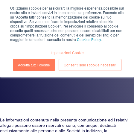
Utilizziamo i cookie per assicurarti la migliore esperienza possibile sul
nostro sito e inviarti servizi in linea con le tue preferenze. Facendo clic
EN
IT
su "Accetta tutti" consenti la memorizzazione dei cookie sul tuo
dispositivo. Se vuoi modificare le impostazioni relative ai cookie,
clicca su "Impostazioni Cookie". Per revocare il consenso ai cookie
(eccetto quelli necessari, che non possono essere disabilitati per non
compromettere la fruizione dei contenuti e dei servizi del sito) o per
maggiori informazioni, consulta la nostra
Cookies Policy
.
Informativa sulla
Impostazioni Cookie
riservatezza e pertinenza
della comunicazione
Accetta tutti i cookie
Consenti solo i cookie necessari
Le informazioni contenute nella presente comunicazione ed i relativi
allegati possono essere riservati e sono, comunque, destinati
esclusivamente alle persone o alle Società in indirizzo, la