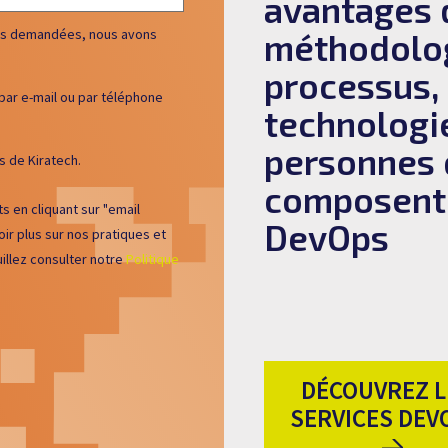
avantages 
ions demandées, nous avons
méthodolog
processus,
par e-mail ou par téléphone
technologi
personnes 
 de Kiratech.
composent
en cliquant sur "email
DevOps
ir plus sur nos pratiques et
illez consulter notre
Politique
DÉCOUVREZ L
SERVICES DEV