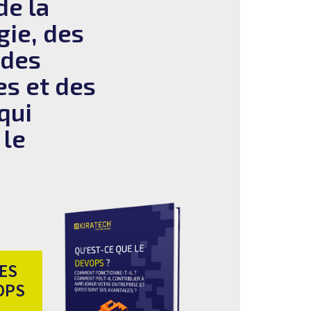
de la
ie, des
 des
es et des
qui
 le
ES
OPS