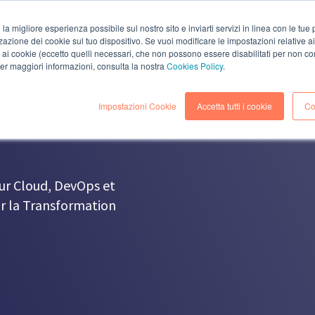
i la migliore esperienza possibile sul nostro sito e inviarti servizi in linea con le tu
zazione dei cookie sul tuo dispositivo. Se vuoi modificare le impostazioni relative a
SOCIÉTÉ
SOLUTIONS
SERVICES
RESSOURCE
ai cookie (eccetto quelli necessari, che non possono essere disabilitati per non co
 per maggiori informazioni, consulta la nostra
Cookies Policy
.
Impostazioni Cookie
Accetta tutti i cookie
Co
sur
Cloud, DevOps
et
ur la Transformation