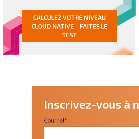
CALCULEZ VOTRE NIVEAU
CLOUD NATIVE – FAITES LE
TEST
Inscrivez-vous à n
Courriel
*