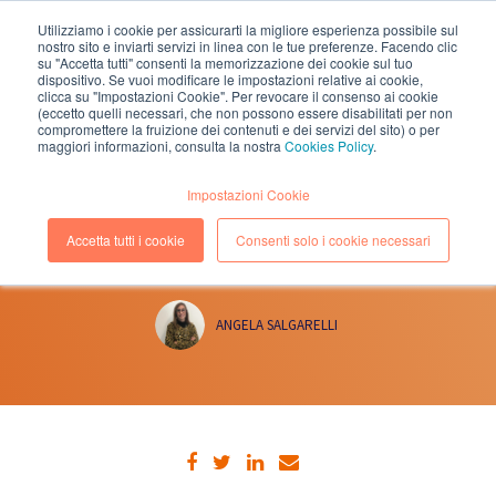
Utilizziamo i cookie per assicurarti la migliore esperienza possibile sul
nostro sito e inviarti servizi in linea con le tue preferenze. Facendo clic
EN
IT
su "Accetta tutti" consenti la memorizzazione dei cookie sul tuo
dispositivo. Se vuoi modificare le impostazioni relative ai cookie,
clicca su "Impostazioni Cookie". Per revocare il consenso ai cookie
(eccetto quelli necessari, che non possono essere disabilitati per non
compromettere la fruizione dei contenuti e dei servizi del sito) o per
maggiori informazioni, consulta la nostra
Cookies Policy
.
12 APRILE, 2019
(Lettura 2 minuti)
Impostazioni Cookie
LE NOVITÀ ELASTIC 7.0, DA OGGI
Accetta tutti i cookie
Consenti solo i cookie necessari
DISPONIBILE PER IL DOWNLOAD
ANGELA SALGARELLI