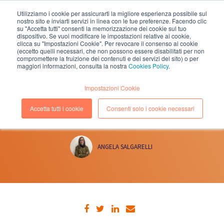
Utilizziamo i cookie per assicurarti la migliore esperienza possibile sul
nostro sito e inviarti servizi in linea con le tue preferenze. Facendo clic
EN
IT
su "Accetta tutti" consenti la memorizzazione dei cookie sul tuo
dispositivo. Se vuoi modificare le impostazioni relative ai cookie,
clicca su "Impostazioni Cookie". Per revocare il consenso ai cookie
(eccetto quelli necessari, che non possono essere disabilitati per non
compromettere la fruizione dei contenuti e dei servizi del sito) o per
maggiori informazioni, consulta la nostra
Cookies Policy
.
5 GIUGNO, 2023
(Lettura 1 minuti)
Impostazioni Cookie
MEETUP "PLATFORM BLOODY
Accetta tutti i cookie
Consenti solo i cookie necessari
PLATFORM" - MILANO, 29 GIUGNO
ANGELA SALGARELLI