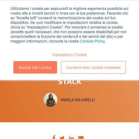
Utilizziamo i cookie per assicurarti la migliore esperienza possibile sul
nostro sito e inviarti servizi in linea con le tue preferenze. Facendo clic
EN
IT
su "Accetta tutti" consenti la memorizzazione dei cookie sul tuo
dispositivo. Se vuoi modificare le impostazioni relative ai cookie,
clicca su "Impostazioni Cookie". Per revocare il consenso ai cookie
(eccetto quelli necessari, che non possono essere disabilitati per non
compromettere la fruizione dei contenuti e dei servizi del sito) o per
maggiori informazioni, consulta la nostra
Cookies Policy
.
22 SETTEMBRE, 2016
(Lettura 1 minuti)
Impostazioni Cookie
LA PREDICTIVE BEHAVIOURAL
Accetta tutti i cookie
Consenti solo i cookie necessari
ANALYTICS ENTRA NELL’ELASTIC
STACK
ANGELA SALGARELLI