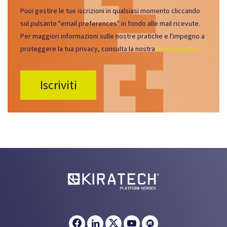
Puoi gestire le tue iscrizioni in qualsiasi momento cliccando
sul pulsante "email preferences" in fondo alle mail ricevute.
Per maggiori informazioni sulle nostre pratiche e l'impegno a
proteggere la tua privacy, consulta la nostra
Privacy policy.