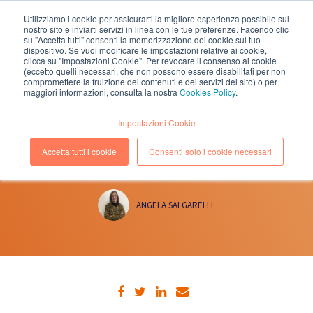
Utilizziamo i cookie per assicurarti la migliore esperienza possibile sul
nostro sito e inviarti servizi in linea con le tue preferenze. Facendo clic
EN
IT
su "Accetta tutti" consenti la memorizzazione dei cookie sul tuo
dispositivo. Se vuoi modificare le impostazioni relative ai cookie,
clicca su "Impostazioni Cookie". Per revocare il consenso ai cookie
(eccetto quelli necessari, che non possono essere disabilitati per non
compromettere la fruizione dei contenuti e dei servizi del sito) o per
maggiori informazioni, consulta la nostra
Cookies Policy
.
23 MARZO, 2018
(Lettura 1 minuti)
Impostazioni Cookie
KIRATECH SARÀ CON GITHUB
Accetta tutti i cookie
Consenti solo i cookie necessari
ALL’AWS SUMMIT
ANGELA SALGARELLI