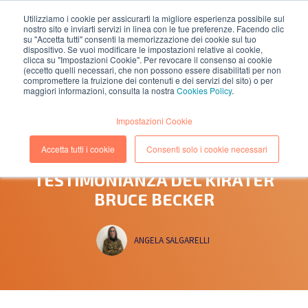
Utilizziamo i cookie per assicurarti la migliore esperienza possibile sul
nostro sito e inviarti servizi in linea con le tue preferenze. Facendo clic
EN
IT
su "Accetta tutti" consenti la memorizzazione dei cookie sul tuo
dispositivo. Se vuoi modificare le impostazioni relative ai cookie,
clicca su "Impostazioni Cookie". Per revocare il consenso ai cookie
(eccetto quelli necessari, che non possono essere disabilitati per non
compromettere la fruizione dei contenuti e dei servizi del sito) o per
maggiori informazioni, consulta la nostra
Cookies Policy
.
16 GIUGNO, 2022
(Lettura 3 minuti)
Impostazioni Cookie
DIGITAL TRANSFORMATION IN
Accetta tutti i cookie
Consenti solo i cookie necessari
AFRICA SUB-SAHARIANA, LA
TESTIMONIANZA DEL KIRATER
BRUCE BECKER
ANGELA SALGARELLI