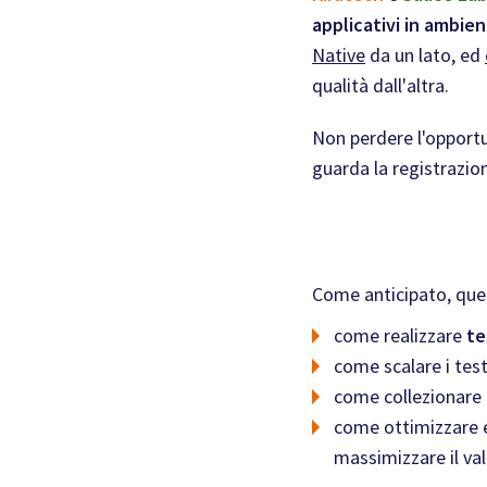
applicativi in ambie
Native
da un lato, ed
qualità dall'altra.
Non perdere l'opportu
guarda la registrazio
Come anticipato, que
come realizzare
te
come scalare i test
come collezionare d
come ottimizzare e 
massimizzare il val