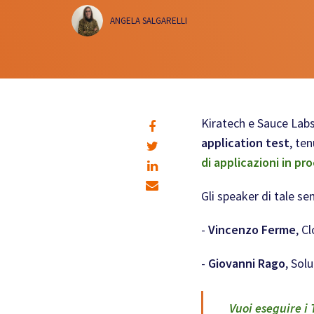
ANGELA SALGARELLI
Kiratech e Sauce Labs 
application test
, ten
di applicazioni in p
Gli speaker di tale se
-
Vincenzo Ferme
, C
-
Giovanni Rago
, Sol
Vuoi eseguire i