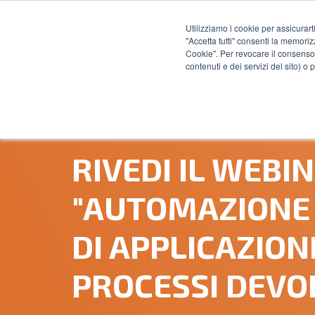
Utilizziamo i cookie per assicurart
"Accetta tutti" consenti la memoriz
Cookie". Per revocare il consenso 
contenuti e dei servizi del sito) o
14 AGOSTO, 2019
RIVEDI IL WEBI
"AUTOMAZIONE 
DI APPLICAZIONI
PROCESSI DEVO