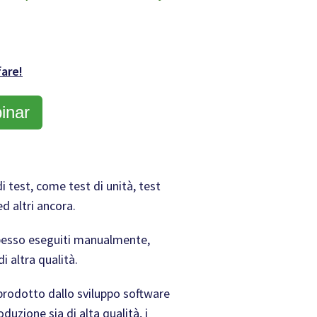
fare!
inar
di test, come test di unità, test
ed altri ancora.
 spesso eseguiti manualmente,
di altra qualità.
e prodotto dallo sviluppo software
duzione sia di alta qualità, i