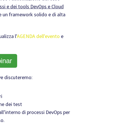
ssi e dei tools DevOps e Cloud
 un framework solido e di alta
alizza l'
AGENDA dell'evento
e
inar
e discuteremo:
ri
ne dei test
 all’interno di processi DevOps per
so.