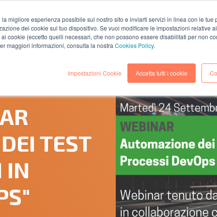
i la migliore esperienza possibile sul nostro sito e inviarti servizi in linea con le tu
zazione dei cookie sul tuo dispositivo. Se vuoi modificare le impostazioni relative a
AZIENDA
SOLUZIONI
SERVIZI
RISORS
ai cookie (eccetto quelli necessari, che non possono essere disabilitati per non co
 per maggiori informazioni, consulta la nostra
Cookies Policy
.
Impostazioni Cookie
Accetta tutti i cookie
Co
(Lettura 2 minuti)
NAR
DEI TEST
 IN
PS"