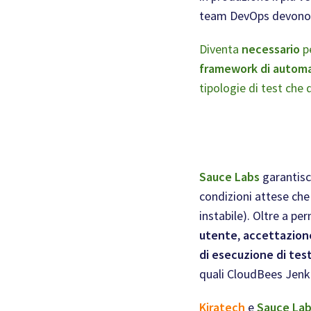
team DevOps devono
Diventa
necessario
pe
framework di automa
tipologie di test che
Sauce Labs
garantisc
condizioni attese che 
instabile). Oltre a per
utente
,
accettazion
di esecuzione di test
quali CloudBees Jenk
Kiratech
e
Sauce La