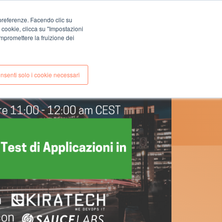
EN
IT
e preferenze. Facendo clic su
CONTATTI
i cookie, clicca su "Impostazioni
E
CASE STUDIES
mpromettere la fruizione dei
nsenti solo i cookie necessari