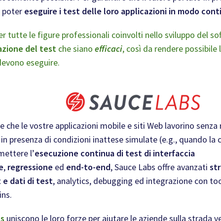
 poter
eseguire i test delle loro applicazioni in modo cont
r tutte le figure professionali coinvolti nello sviluppo del s
zione del test
che siano
efficaci
, così da rendere possibile
 devono eseguire.
e che le vostre applicazioni mobile e siti Web lavorino senza 
in presenza di condizioni inattese simulate (e.g., quando la 
mettere l’
esecuzione continua di test di interfaccia
e
,
regressione
ed
end-to-end
, Sauce Labs offre avanzati
st
 e dati di test
, analytics, debugging ed integrazione con tool
ins.
bs
uniscono le loro forze per aiutare le aziende sulla strada ve