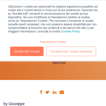
Utilizziamo i cookie per assicurarti la migliore esperienza possibile sul
nostro sito e inviarti servizi in linea con le tue preferenze. Facendo clic
EN
IT
su "Accetta tutti" consenti la memorizzazione dei cookie sul tuo
dispositivo. Se vuoi modificare le impostazioni relative ai cookie,
clicca su "Impostazioni Cookie". Per revocare il consenso ai cookie
(eccetto quelli necessari, che non possono essere disabilitati per non
compromettere la fruizione dei contenuti e dei servizi del sito) o per
maggiori informazioni, consulta la nostra
Cookies Policy
.
21 OTTOBRE, 2014
(Lettura 1 minuti)
Impostazioni Cookie
VMWORLD EUROPE 2014
Accetta tutti i cookie
Consenti solo i cookie necessari
KIRATEAM
by Giuseppe