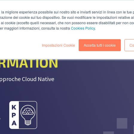
i la migliore esperienza possibile sul nostro sito e inviarti servizi in linea con le tu
zazione dei cookie sul tuo dispositivo. Se vuoi modificare le impostazioni relative a
SOCIÉTÉ
SOLUTIONS
SERVICES
RESSOURCE
ai cookie (eccetto quelli necessari, che non possono essere disabilitati per non co
 per maggiori informazioni, consulta la nostra
Cookies Policy
.
Impostazioni Cookie
Accetta tutti i cookie
Co
ORMATION
’approche Cloud Native