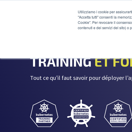
Utilizziamo i cookie per assicurart
"Accetta tutti" consenti la memoriz
Cookie". Per revocare il consenso 
contenuti e dei servizi del sito) o
TRAINING
ET F
Tout ce qu’il faut savoir pour déployer l