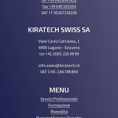
tel +39 045 8347852
fax +39 045 501504
VAT IT 05167130235
KIRATECH SWISS SA
Viale Carlo Cattaneo, 1
6900 Lugano - Svizzera
tel +41 (0)91 225 09 99
info.swiss@kiratech.ch
VAT CHE-144.749.894
MENU
Servizi Professionali
Formazione
Rivendita
Managed Service Provider