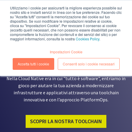
Utilizziamo i cookie per assicurarti la migliore esperienza possibile sul
nostro sito e inviarti servizi in linea con le tue preferenze. Facendo clic
EN
IT
su "Accetta tutti" consenti la memorizzazione dei cookie sul tuo
dispositivo. Se vuoi modificare le impostazioni relative ai cookie,
clicca su "Impostazioni Cookie". Per revocare il consenso ai cookie
(eccetto quelli necessari, che non possono essere disabilitati per non
compromettere la fruizione dei contenuti e dei servizi del sito) o per
maggiori informazioni, consulta la nostra
Cookies Policy
.
SIAMO LA
CLOUD NATIVE
Impostazioni Cookie
POWER HOUSE
PER POTENZIARE IL TUO BUSINESS
Accetta tutti i cookie
Consenti solo i cookie necessari
Nella Cloud Native era in cui "tutto è software", entriamo in
gioco per aiutare la tua azienda a modernizzare
infrastrutture e applicativi attraverso una toolchain
innovativa e con l’approccio PlatformOps.
SCOPRI LA NOSTRA TOOLCHAIN