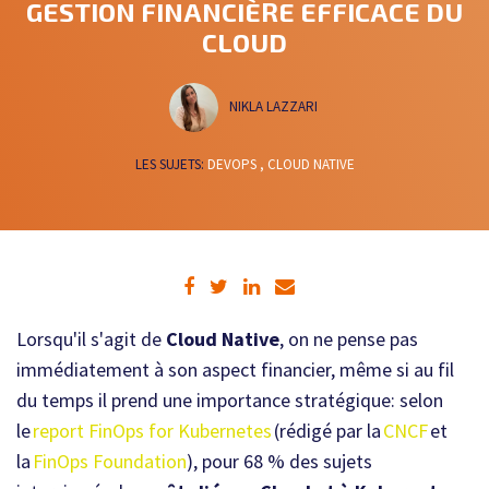
GESTION FINANCIÈRE EFFICACE DU
CLOUD
NIKLA LAZZARI
LES SUJETS:
DEVOPS ,
CLOUD NATIVE
Lorsqu'il s'agit de
Cloud Native
, on ne pense pas
immédiatement à son aspect financier, même si au fil
du temps il prend une importance stratégique: selon
le
report FinOps for Kubernetes
(rédigé par la
CNCF
et
la
FinOps Foundation
), pour 68 % des sujets