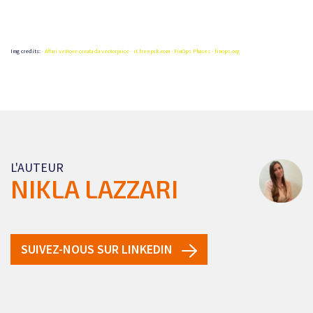
Img credits:
- Affari vettore creata da vectorjuice - it.freepik.com
- FinOps Phases - finops.org
L'AUTEUR
NIKLA LAZZARI
SUIVEZ-NOUS SUR LINKEDIN